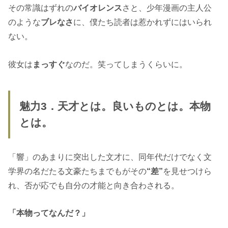
その常識はずれの
バイオレンス
さと、少年漫画の主人公
のような
ブレなさ
に、僕たち読者は惹かれずにはいられ
ない。
彼女は
まっすぐ
なのだ。笑ってしまうくらいに。
魅力3．天才とは。良いものとは。本物
とは。
「響」のあまりに突出した文才に、同年代だけでなく文
学界の名だたる文豪たちまでもがその
“差”
を見せつけら
れ、否が応でも自分の才能と向き合わされる。
「本物ってなんだ？」