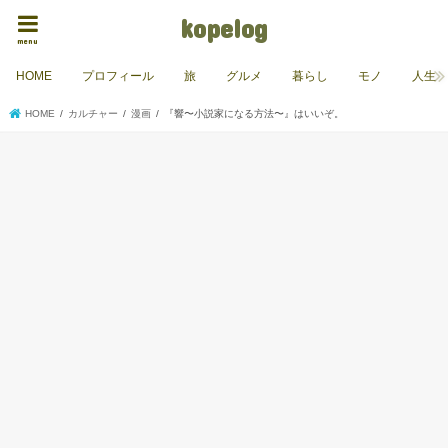
kopelog
menu
HOME
プロフィール
旅
グルメ
暮らし
モノ
人生
HOME
カルチャー
漫画
『響〜小説家になる方法〜』はいいぞ。