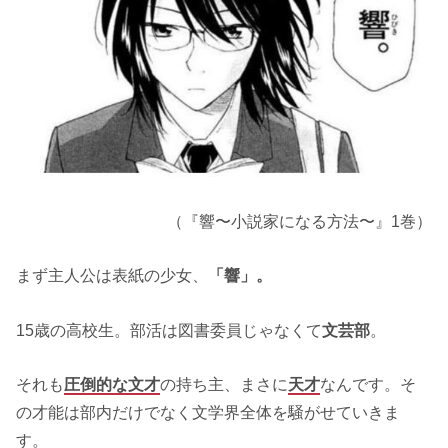
（『響〜小説家になる方法〜』1巻）
まず主人公は表紙の少女、
「響」。
15歳の高校生。部活は図書委員じゃなくて
文芸部
。
それも
圧倒的な文才
の持ち主、まさに
天才
なんです。そ
の才能は部内だけでなく文学界全体を騒がせていきま
す。